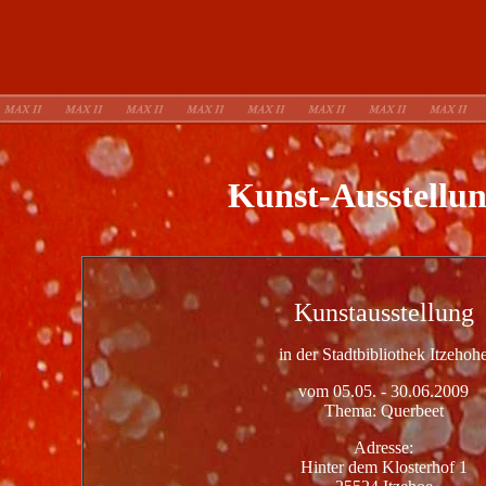
Kunst-Ausstellu
Kunstausstellung
in der Stadtbibliothek Itzehoh
vom 05.05. - 30.06.2009
Thema: Querbeet
Adresse:
Hinter dem Klosterhof 1